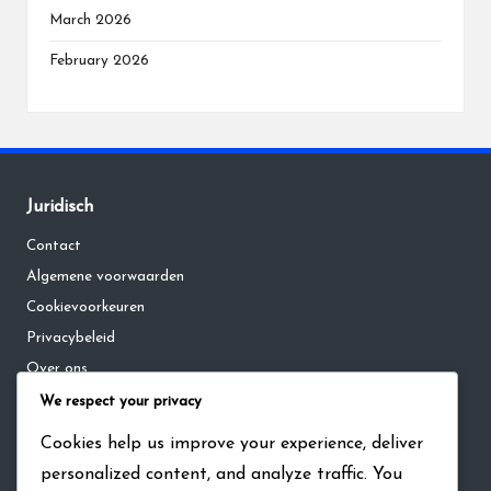
March 2026
February 2026
Juridisch
Contact
Algemene voorwaarden
Cookievoorkeuren
Privacybeleid
Over ons
We respect your privacy
Categorieën
Cookies help us improve your experience, deliver
personalized content, and analyze traffic. You
Cadeaucodes voor The Walking Dead: Survivors