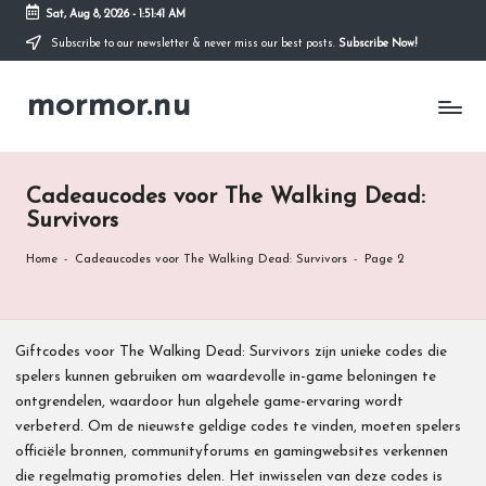
Sat, Aug 8, 2026
-
1:51:42 AM
Subscribe to our newsletter & never miss our best posts.
Subscribe Now!
Skip
to
mormor.nu
content
Cadeaucodes voor The Walking Dead:
Survivors
Home
-
Cadeaucodes voor The Walking Dead: Survivors
-
Page 2
Giftcodes voor The Walking Dead: Survivors zijn unieke codes die
spelers kunnen gebruiken om waardevolle in-game beloningen te
ontgrendelen, waardoor hun algehele game-ervaring wordt
verbeterd. Om de nieuwste geldige codes te vinden, moeten spelers
officiële bronnen, communityforums en gamingwebsites verkennen
die regelmatig promoties delen. Het inwisselen van deze codes is