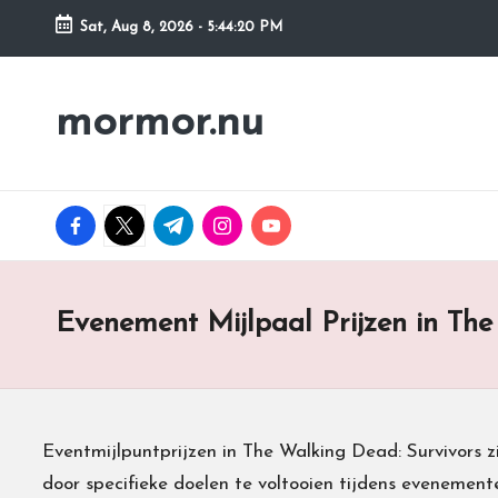
Sat, Aug 8, 2026
-
5:44:21 PM
Skip
to
mormor.nu
content
facebook.com
twitter.com
t.me
instagram.com
youtube.com
Evenement Mijlpaal Prijzen in The
Eventmijlpuntprijzen in The Walking Dead: Survivors z
door specifieke doelen te voltooien tijdens evenement