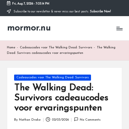
Fri, Aug 7, 2026
-
7:03:15 PM
Subscribe to our newsletter & never miss our best posts.
Subscribe Now!
Skip
to
mormor.nu
content
Home
-
Cadeaucodes voor The Walking Dead: Survivors
-
The Walking
Dead: Survivors cadeaucodes voor ervaringspunten
Posted
Cadeaucodes voor The Walking Dead: Survivors
in
The Walking Dead:
Survivors cadeaucodes
voor ervaringspunten
By
Nathan Drake
02/03/2026
No Comments
Posted
by