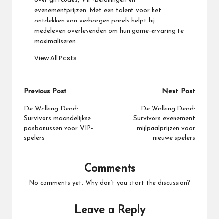
over giftcodes, VIP-beloningen en
evenementprijzen. Met een talent voor het
ontdekken van verborgen parels helpt hij
medeleven overlevenden om hun game-ervaring te
maximaliseren.
View All Posts
Post
Previous Post
Next Post
navigation
De Walking Dead:
De Walking Dead:
Survivors maandelijkse
Survivors evenement
pasbonussen voor VIP-
mijlpaalprijzen voor
spelers
nieuwe spelers
Comments
No comments yet. Why don’t you start the discussion?
Leave a Reply