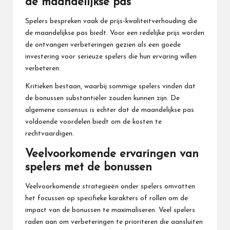
de maandelijkse pas
Spelers bespreken vaak de prijs-kwaliteitverhouding die
de maandelijkse pas biedt. Voor een redelijke prijs worden
de ontvangen verbeteringen gezien als een goede
investering voor serieuze spelers die hun ervaring willen
verbeteren.
Kritieken bestaan, waarbij sommige spelers vinden dat
de bonussen substantiëler zouden kunnen zijn. De
algemene consensus is echter dat de maandelijkse pas
voldoende voordelen biedt om de kosten te
rechtvaardigen.
Veelvoorkomende ervaringen van
spelers met de bonussen
Veelvoorkomende strategieën onder spelers omvatten
het focussen op specifieke karakters of rollen om de
impact van de bonussen te maximaliseren. Veel spelers
raden aan om verbeteringen te prioriteren die aansluiten