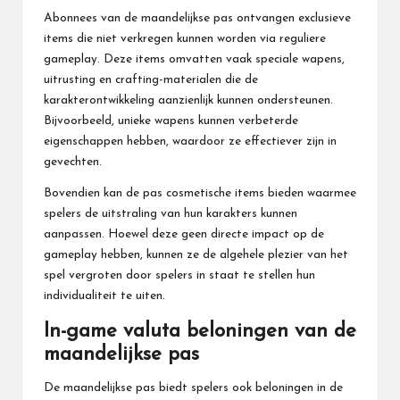
Abonnees van de maandelijkse pas ontvangen exclusieve
items die niet verkregen kunnen worden via reguliere
gameplay. Deze items omvatten vaak speciale wapens,
uitrusting en crafting-materialen die de
karakterontwikkeling aanzienlijk kunnen ondersteunen.
Bijvoorbeeld, unieke wapens kunnen verbeterde
eigenschappen hebben, waardoor ze effectiever zijn in
gevechten.
Bovendien kan de pas cosmetische items bieden waarmee
spelers de uitstraling van hun karakters kunnen
aanpassen. Hoewel deze geen directe impact op de
gameplay hebben, kunnen ze de algehele plezier van het
spel vergroten door spelers in staat te stellen hun
individualiteit te uiten.
In-game valuta beloningen van de
maandelijkse pas
De maandelijkse pas biedt spelers ook beloningen in de