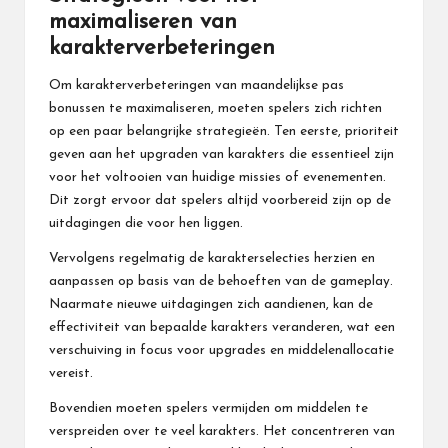
maximaliseren van
karakterverbeteringen
Om karakterverbeteringen van maandelijkse pas
bonussen te maximaliseren, moeten spelers zich richten
op een paar belangrijke strategieën. Ten eerste, prioriteit
geven aan het upgraden van karakters die essentieel zijn
voor het voltooien van huidige missies of evenementen.
Dit zorgt ervoor dat spelers altijd voorbereid zijn op de
uitdagingen die voor hen liggen.
Vervolgens regelmatig de karakterselecties herzien en
aanpassen op basis van de behoeften van de gameplay.
Naarmate nieuwe uitdagingen zich aandienen, kan de
effectiviteit van bepaalde karakters veranderen, wat een
verschuiving in focus voor upgrades en middelenallocatie
vereist.
Bovendien moeten spelers vermijden om middelen te
verspreiden over te veel karakters. Het concentreren van