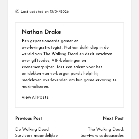
Last updated on 13/04/2026
Nathan Drake
Een gepassioneerde gamer en
overlevingsstrategist, Nathan duikt diep in de
wereld van The Walking Dead en deelt inzichten
over giftcodes, VIP-beloningen en
evenementprijzen. Met een talent voor het
ontdekken van verborgen parels helpt hij
medeleven overlevenden om hun game-ervaring te
maximaliseren.
View All Posts
Post
Previous Post
Next Post
navigation
De Walking Dead:
The Walking Dead:
Survivors maandelijkse
Survivors cadeaucodes