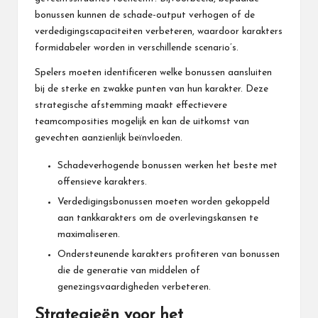
bonussen kunnen de schade-output verhogen of de
verdedigingscapaciteiten verbeteren, waardoor karakters
formidabeler worden in verschillende scenario’s.
Spelers moeten identificeren welke bonussen aansluiten
bij de sterke en zwakke punten van hun karakter. Deze
strategische afstemming maakt effectievere
teamcomposities mogelijk en kan de uitkomst van
gevechten aanzienlijk beïnvloeden.
Schadeverhogende bonussen werken het beste met
offensieve karakters.
Verdedigingsbonussen moeten worden gekoppeld
aan tankkarakters om de overlevingskansen te
maximaliseren.
Ondersteunende karakters profiteren van bonussen
die de generatie van middelen of
genezingsvaardigheden verbeteren.
Strategieën voor het