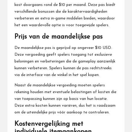
kost doorgaans rond de $10 per maand. Deze pas biedt
verschillende bonussen die de karaktervaardigheden
verbeteren en extra in-game middelen bieden, waardoor
het een waardevolle optie is voor toegewijde spelers.
Prijs van de maandelijkse pas
De maandelijkse pas is geprijsd op ongeveer $10 USD.
Deze vergoeding geeft spelers toegang tot exclusieve
beloningen en verbeteringen die de gameplay aanzienlijk
kunnen verbeteren. Spelers kunnen de pas rechtstreeks
via de interface van de winkel in het spel kopen.
Naast de maandelijkse vergoeding moeten spelers
rekening houden met eventuele belastingen of kosten die
van toepassing kunnen zijn op basis van hun locatie.
Deze extra kosten kunnen variëren, dus het is raadzaam
om de uiteindelijke prijs vóór aankoop te controleren.
Kostenvergelijking met
individuele itemaankopen