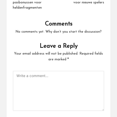
pasbonussen voor
voor nieuwe spelers
heldenfragmenten
Comments
No comments yet. Why don’t you start the discussion?
Leave a Reply
Your email address will not be published.
Required fields
are marked
*