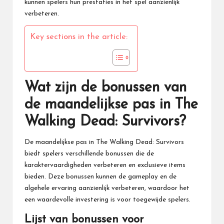
kunnen spelers hun prestaties in het spel aanzienlijk
verbeteren.
Key sections in the article:
Wat zijn de bonussen van
de maandelijkse pas in The
Walking Dead: Survivors?
De maandelijkse pas in The
Walking Dead
: Survivors
biedt spelers verschillende bonussen die de
karaktervaardigheden verbeteren en exclusieve items
bieden. Deze bonussen kunnen de gameplay en de
algehele ervaring aanzienlijk verbeteren, waardoor het
een waardevolle investering is voor toegewijde spelers.
Lijst van bonussen voor