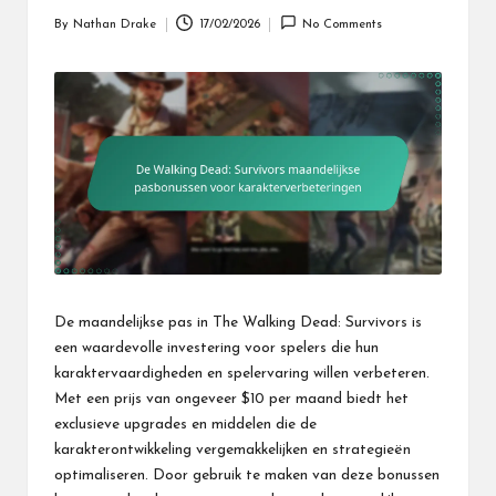
By
Nathan Drake
17/02/2026
No Comments
Posted
by
De maandelijkse pas in The Walking Dead: Survivors is
een waardevolle investering voor spelers die hun
karaktervaardigheden en spelervaring willen verbeteren.
Met een prijs van ongeveer $10 per maand biedt het
exclusieve upgrades en middelen die de
karakterontwikkeling vergemakkelijken en strategieën
optimaliseren. Door gebruik te maken van deze bonussen