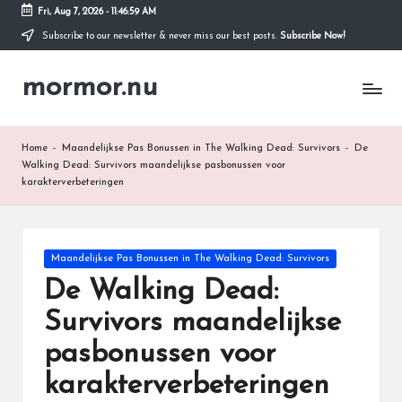
Fri, Aug 7, 2026
-
11:47:00 AM
Subscribe to our newsletter & never miss our best posts.
Subscribe Now!
Skip
to
mormor.nu
content
Home
-
Maandelijkse Pas Bonussen in The Walking Dead: Survivors
-
De
Walking Dead: Survivors maandelijkse pasbonussen voor
karakterverbeteringen
Posted
Maandelijkse Pas Bonussen in The Walking Dead: Survivors
in
De Walking Dead:
Survivors maandelijkse
pasbonussen voor
karakterverbeteringen