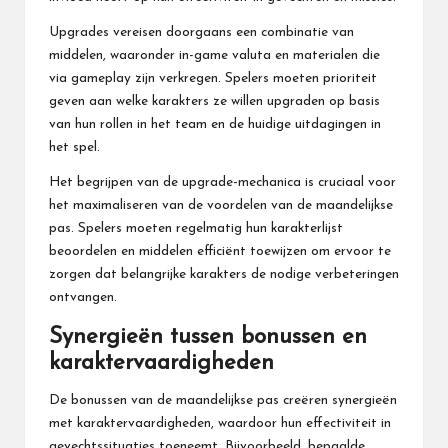
Upgrades vereisen doorgaans een combinatie van
middelen, waaronder in-game valuta en materialen die
via gameplay zijn verkregen. Spelers moeten prioriteit
geven aan welke karakters ze willen upgraden op basis
van hun rollen in het team en de huidige uitdagingen in
het spel.
Het begrijpen van de upgrade-mechanica is cruciaal voor
het maximaliseren van de voordelen van de maandelijkse
pas. Spelers moeten regelmatig hun karakterlijst
beoordelen en middelen efficiënt toewijzen om ervoor te
zorgen dat belangrijke karakters de nodige verbeteringen
ontvangen.
Synergieën tussen bonussen en
karaktervaardigheden
De bonussen van de maandelijkse pas creëren synergieën
met karaktervaardigheden, waardoor hun effectiviteit in
gevechtssituaties toeneemt. Bijvoorbeeld, bepaalde