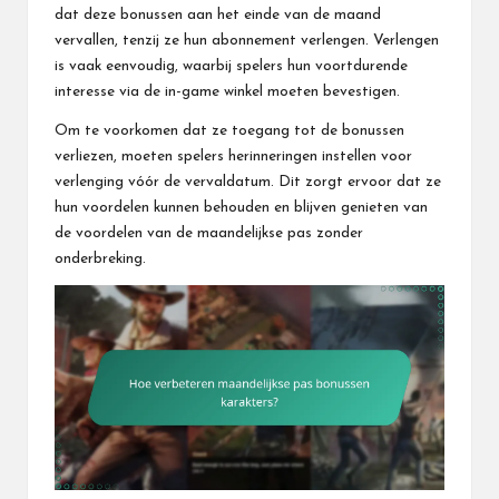
dat deze bonussen aan het einde van de maand
vervallen, tenzij ze hun abonnement verlengen. Verlengen
is vaak eenvoudig, waarbij spelers hun voortdurende
interesse via de in-game winkel moeten bevestigen.
Om te voorkomen dat ze toegang tot de bonussen
verliezen, moeten spelers herinneringen instellen voor
verlenging vóór de vervaldatum. Dit zorgt ervoor dat ze
hun voordelen kunnen behouden en blijven genieten van
de voordelen van de maandelijkse pas zonder
onderbreking.