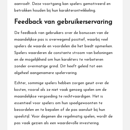
aanvoelt. Deze voortgang kan spelers gemotiveerd en
betrokken houden bij hun karakterontwikkeling.
Feedback van gebruikerservaring
De feedback van gebruikers over de bonussen van de
maandelijkse pas is overwegend positief, waarbij veel
spelers de waarde en voordelen die het biedt opmerken.
Spelers waarderen de constante stroom van beloningen
en de mogelijkheid om hun karakters te verbeteren
zonder overmatige grind. Dit heeft geleid tot een
algeheel aangenamere spelervaring.
Echter, sommige spelers hebben zorgen geuit over de
kosten, vooral als ze niet vaak genoeg spelen om de
maandelijkse vergoeding te rechtvaardigen. Het is
essentieel voor spelers om hun speelgewoonten te
beoordelen en te bepalen of de pas aansluit bij hun
speelstijl. Voor degenen die regelmatig spelen, wordt de
pas vaak gezien als een waardevolle investering.