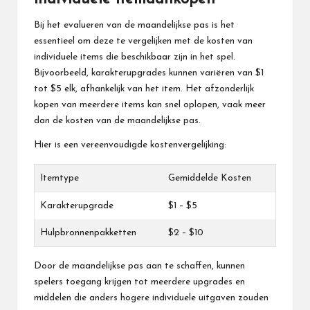
Bij het evalueren van de maandelijkse pas is het
essentieel om deze te vergelijken met de kosten van
individuele items die beschikbaar zijn in het spel.
Bijvoorbeeld, karakterupgrades kunnen variëren van $1
tot $5 elk, afhankelijk van het item. Het afzonderlijk
kopen van meerdere items kan snel oplopen, vaak meer
dan de kosten van de maandelijkse pas.
Hier is een vereenvoudigde kostenvergelijking:
Itemtype
Gemiddelde Kosten
Karakterupgrade
$1 – $5
Hulpbronnenpakketten
$2 – $10
Door de maandelijkse pas aan te schaffen, kunnen
spelers toegang krijgen tot meerdere upgrades en
middelen die anders hogere individuele uitgaven zouden