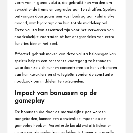
vorm van in-game valuta, die gebruikt kan worden om
verschillende items en upgrades aan te schaffen. Spelers
ontvangen doorgaans een vast bedrag aan valuta elke
maand, wat bijdraagt aan hun totale middelenpool.
Deze valuta kan essentieel zijn voor het verwerven van
noodzakelijke voorraden of het ontgrendelen van extra
functies binnen het spel.
Effectief gebruik maken van deze valuta beloningen kan
spelers helpen een constante voortgang te behouden,
waardoor ze zich kunnen concentreren op het verbeteren
van hun karakters en strategieën zonder de constante
noodzaak om middelen te verzamelen.
Impact van bonussen op de
gameplay
De bonussen die door de maandelijkse pas worden
aangeboden, kunnen een aanzienlijke impact op de
gameplay hebben. Verbeterde karakterstatistieken en
unieke vaardigheden kunnen leiden tot meer succesvolle