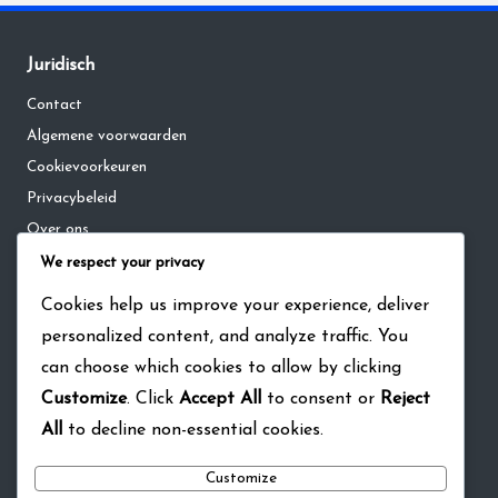
Juridisch
Contact
Algemene voorwaarden
Cookievoorkeuren
Privacybeleid
Over ons
We respect your privacy
Categorieën
Cookies help us improve your experience, deliver
personalized content, and analyze traffic. You
Cadeaucodes voor The Walking Dead: Survivors
can choose which cookies to allow by clicking
Evenement Mijlpaal Prijzen in The Walking Dead: Survivors
Customize
. Click
Accept All
to consent or
Reject
Maandelijkse Pas Bonussen in The Walking Dead: Survivors
All
to decline non-essential cookies.
Customize